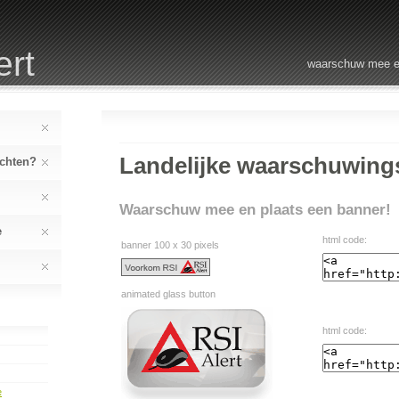
ert
waarschuw mee e
Landelijke waarschuwing
achten?
Waarschuw mee en plaats een banner!
e
html code:
banner 100 x 30 pixels
animated glass button
html code:
e