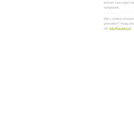
kunnen naar eigen w
aangepast.
Wilt u andere bronbe
gebruiken? Vraag de
via:
info@rsi-alert.nl