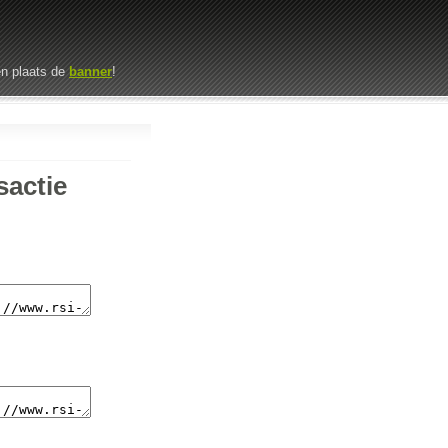
n plaats de
banner
!
sactie