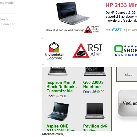
ens worden
standen
ze dan aan
of
of
Alternatieven