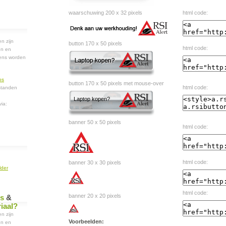
waarschuwing 200 x 32 pixels
html code:
n zijn
button 170 x 50 pixels
html code:
en en
ens worden
ps
button 170 x 50 pixels met mouse-over
html code:
standen
Laptop kopen?
ia:
banner 50 x 50 pixels
html code:
html code:
banner 30 x 30 pixels
lder
html code:
banner 20 x 20 pixels
ns
&
iaal?
n zijn
Voorbeelden:
en en