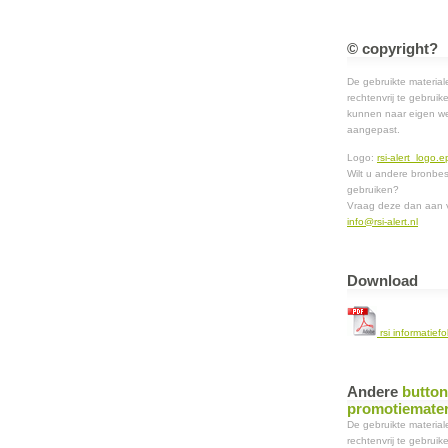
© copyright?
De gebruikte materiale
rechtenvrij te gebruik
kunnen naar eigen w
aangepast.
Logo:
rsi-alert_logo.e
Wilt u andere bronbe
gebruiken?
Vraag deze dan aan v
info@rsi-alert.nl
Download
rsi informatiefo
Andere
butto
promotiemater
De gebruikte materiale
rechtenvrij te gebruik